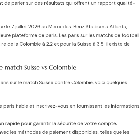
t de parier sur des résultats qui offrent un rapport qualité-
e le 7 juillet 2026 au Mercedes-Benz Stadium à Atlanta,
leure plateforme de paris. Les paris sur les matchs de footbal
re de la Colombie à 2.2 et pour la Suisse à 3.5, il existe de
e match Suisse vs Colombie
ris sur le match Suisse contre Colombie, voici quelques
paris fiable et inscrivez-vous en fournissant les information
n rapide pour garantir la sécurité de votre compte.
ec les méthodes de paiement disponibles, telles que les