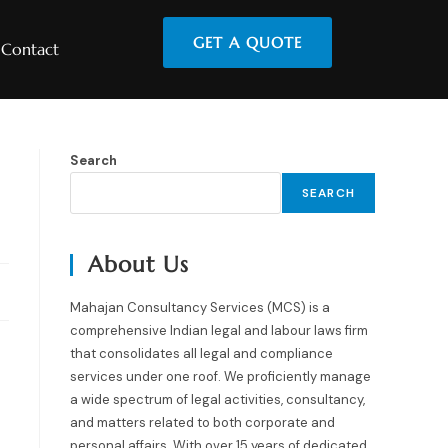
GET A QUOTE
Contact
Search
SEARCH
About Us
Mahajan Consultancy Services (MCS) is a
comprehensive Indian legal and labour laws firm
that consolidates all legal and compliance
services under one roof. We proficiently manage
a wide spectrum of legal activities, consultancy,
and matters related to both corporate and
personal affairs. With over 15 years of dedicated