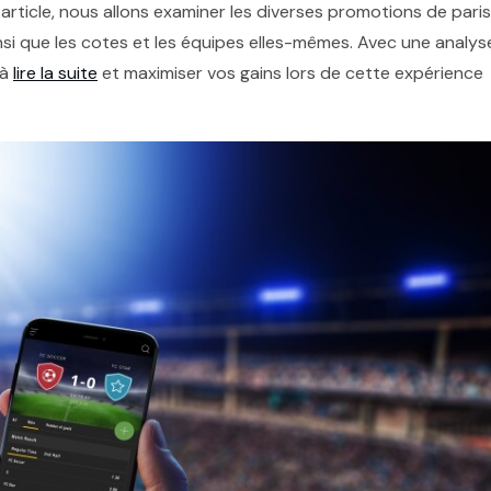
rticle, nous allons examiner les diverses promotions de paris
insi que les cotes et les équipes elles-mêmes. Avec une analys
 à
lire la suite
et maximiser vos gains lors de cette expérience