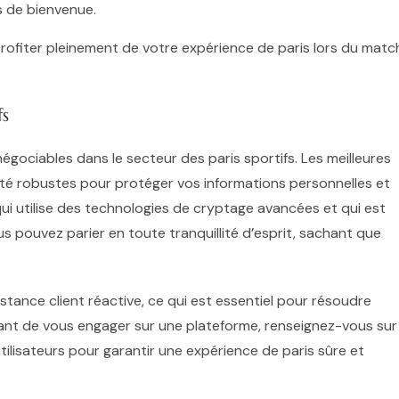
 de bienvenue.
profiter pleinement de votre expérience de paris lors du matc
fs
égociables dans le secteur des paris sportifs. Les meilleures
ité robustes pour protéger vos informations personnelles et
e qui utilise des technologies de cryptage avancées et qui est
s pouvez parier en toute tranquillité d’esprit, sachant que
istance client réactive, ce qui est essentiel pour résoudre
vant de vous engager sur une plateforme, renseignez-vous sur
 utilisateurs pour garantir une expérience de paris sûre et