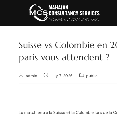
Suisse vs Colombie en 2
paris vous attendent ?
admin
July 7, 2026
public
Le match entre la Suisse et la Colombie lors de l