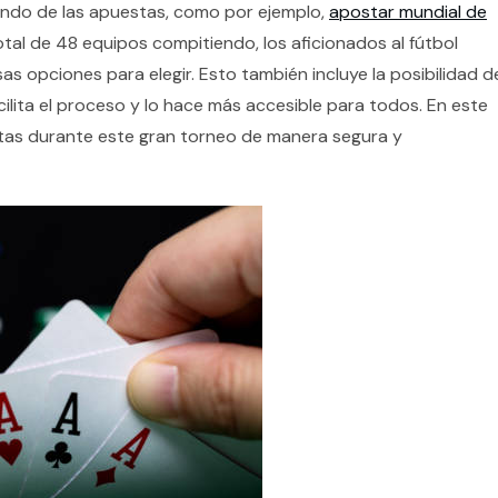
undo de las apuestas, como por ejemplo,
apostar mundial de
al de 48 equipos compitiendo, los aficionados al fútbol
s opciones para elegir. Esto también incluye la posibilidad d
cilita el proceso y lo hace más accesible para todos. En este
stas durante este gran torneo de manera segura y