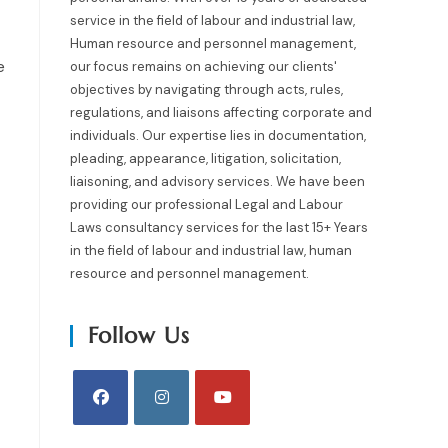
service in the field of labour and industrial law,
Human resource and personnel management,
e
our focus remains on achieving our clients'
objectives by navigating through acts, rules,
regulations, and liaisons affecting corporate and
individuals. Our expertise lies in documentation,
pleading, appearance, litigation, solicitation,
liaisoning, and advisory services. We have been
providing our professional Legal and Labour
Laws consultancy services for the last 15+ Years
in the field of labour and industrial law, human
resource and personnel management.
Follow Us