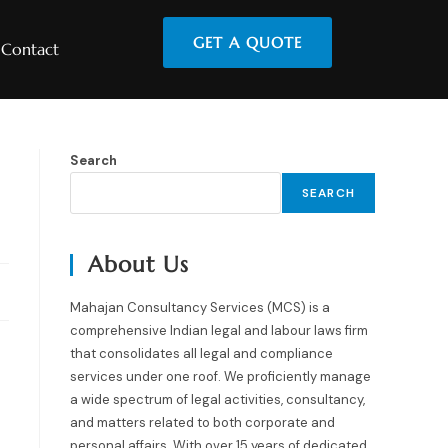
GET A QUOTE
Contact
Search
SEARCH
About Us
Mahajan Consultancy Services (MCS) is a
comprehensive Indian legal and labour laws firm
that consolidates all legal and compliance
services under one roof. We proficiently manage
a wide spectrum of legal activities, consultancy,
and matters related to both corporate and
personal affairs. With over 15 years of dedicated