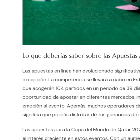
Lo que deberías saber sobre las Apuestas
Las apuestas en línea han evolucionado significati
excepción. La competencia se llevará a cabo en Es
que acogerán 104 partidos en un periodo de 39 día
oportunidad de apostar en diferentes mercados, inc
emoción al evento. Además, muchos operadores de 
significa que podrás disfrutar de tus ganancias de
Las apuestas para la Copa del Mundo de Qatar 2022
el interés creciente en estos eventos. Con un aum