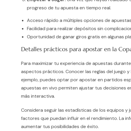
progreso de tu apuesta en tiempo real.
Acceso rápido a múltiples opciones de apuestas
Facilidad para realizar depósitos sin complicacio
Oportunidad de ganar giros gratis en algunas pl
Detalles prácticos para apostar en la Co
Para maximizar tu experiencia de apuestas durant
aspectos prácticos. Conocer las reglas del juego y 
ejemplo, puedes optar por apostar en partidos espe
apuestas en vivo permiten ajustar tus decisiones en
más interactiva.
Considera seguir las estadísticas de los equipos y j
factores que puedan influir en el rendimiento. La i
aumentar tus posibilidades de éxito.