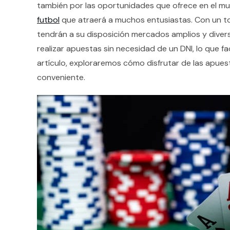
también por las oportunidades que ofrece en el m
futbol
que atraerá a muchos entusiastas. Con un tot
tendrán a su disposición mercados amplios y diversa
realizar apuestas sin necesidad de un DNI, lo que fa
artículo, exploraremos cómo disfrutar de las apue
conveniente.