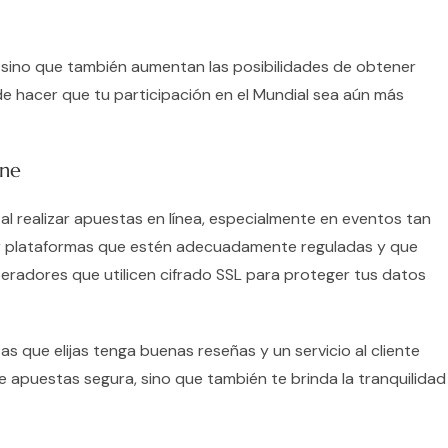
, sino que también aumentan las posibilidades de obtener
 hacer que tu participación en el Mundial sea aún más
ine
al realizar apuestas en línea, especialmente en eventos tan
ir plataformas que estén adecuadamente reguladas y que
radores que utilicen cifrado SSL para proteger tus datos
 que elijas tenga buenas reseñas y un servicio al cliente
e apuestas segura, sino que también te brinda la tranquilidad