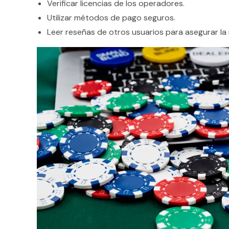
Verificar licencias de los operadores.
Utilizar métodos de pago seguros.
Leer reseñas de otros usuarios para asegurar la r