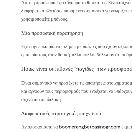
Αυτή η προσφορά έχει σίγουρα τα θετικά της. Είναι συχνά 
διαφορετικά. Ωστόσο, παραμένει σημαντικό να γνωρίζετε ό
χρησιμοποιείτε μπόνους.
Μια προσωπική παρατήρηση
Είχα την ευκαιρία να μιλήσω με παίκτες που έχουν αξιοπο
εμπειρία τους ήταν θετική, αλλά πολλοί δήλωσαν ότι οι όρο
Ποιες είναι οι πιθανές “παγίδες” των προσφορ
Είναι σημαντικό να προσέχετε τις απαιτήσεις στοιχηματισ
και αγνοούν τους περιορισμούς που ενδέχεται να υπάρχουν.
συχνά πιο περίπλοκη.
Διαφορετικές στρατηγικές παιχνιδιού
Αν αποφασίσετε να
boomerangbetcasinogr.com
εκμετ