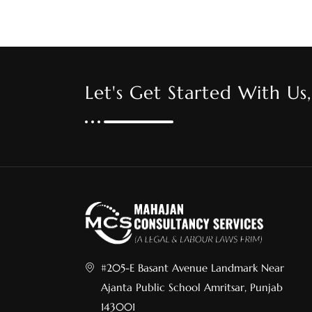
Let's Get Started With Us
#205-E Basant Avenue Landmark Near
Ajanta Public School Amritsar, Punjab
143001