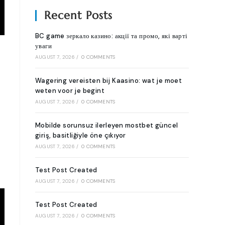
Recent Posts
BC game зеркало казино: акції та промо, які варті
уваги
AUGUST 7, 2026
/
0 COMMENTS
Wagering vereisten bij Kaasino: wat je moet
weten voor je begint
AUGUST 7, 2026
/
0 COMMENTS
Mobilde sorunsuz ilerleyen mostbet güncel
giriş, basitliğiyle öne çıkıyor
AUGUST 7, 2026
/
0 COMMENTS
Test Post Created
AUGUST 7, 2026
/
0 COMMENTS
Test Post Created
AUGUST 7, 2026
/
0 COMMENTS