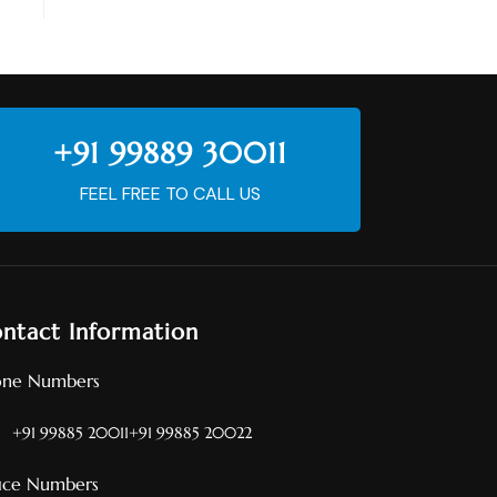
+91 99889 30011
FEEL FREE TO CALL US
ntact Information
one Numbers
+91 99885 20011
+91 99885 20022
ice Numbers