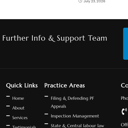
July 23, 2026
, Further Info & Support Team
Quick Links
Practice Areas
Co
Ph
Home
Filing & Defending PF
Appeals
About
Inspection Management
Services
Off
State & Central labour law
Testimonials