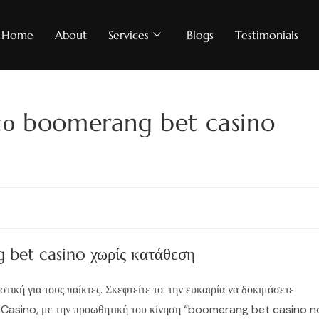
Home
About
Services
Blogs
Testimonials
 το boomerang bet casino
g bet casino χωρίς κατάθεση
ική για τους παίκτες. Σκεφτείτε το: την ευκαιρία να δοκιμάσετε
t Casino, με την προωθητική του κίνηση “boomerang bet casino n