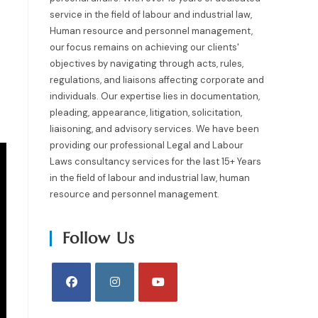
service in the field of labour and industrial law,
Human resource and personnel management,
our focus remains on achieving our clients'
objectives by navigating through acts, rules,
regulations, and liaisons affecting corporate and
individuals. Our expertise lies in documentation,
pleading, appearance, litigation, solicitation,
liaisoning, and advisory services. We have been
providing our professional Legal and Labour
Laws consultancy services for the last 15+ Years
in the field of labour and industrial law, human
resource and personnel management.
Follow Us